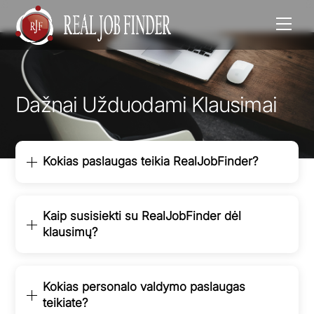
Men
Dažnai Užduodami Klausimai
Kokias paslaugas teikia RealJobFinder?
Kaip susisiekti su RealJobFinder dėl
klausimų?
Kokias personalo valdymo paslaugas
teikiate?