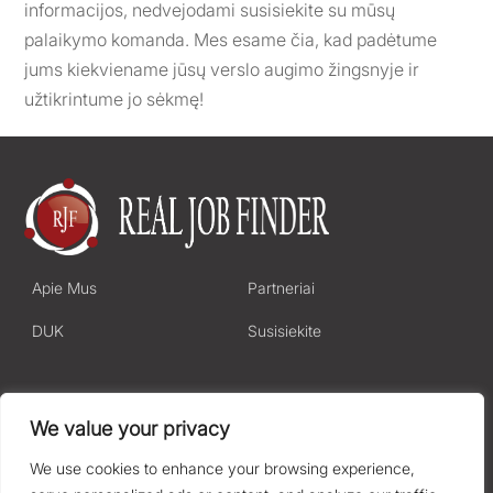
informacijos, nedvejodami susisiekite su mūsų
palaikymo komanda. Mes esame čia, kad padėtume
jums kiekviename jūsų verslo augimo žingsnyje ir
užtikrintume jo sėkmę!
Apie Mus
Partneriai
DUK
Susisiekite
Privatumo Politika
We value your privacy
Terminai ir Sąlygos
We use cookies to enhance your browsing experience,