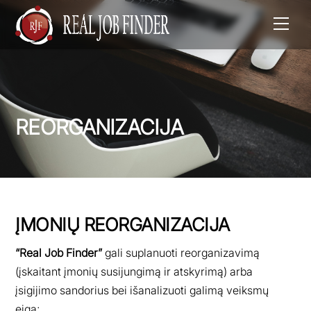
Men
REORGANIZACIJA
ĮMONIŲ REORGANIZACIJA
“Real Job Finder”
gali suplanuoti reorganizavimą
(įskaitant įmonių susijungimą ir atskyrimą) arba
įsigijimo sandorius bei išanalizuoti galimą veiksmų
eigą;