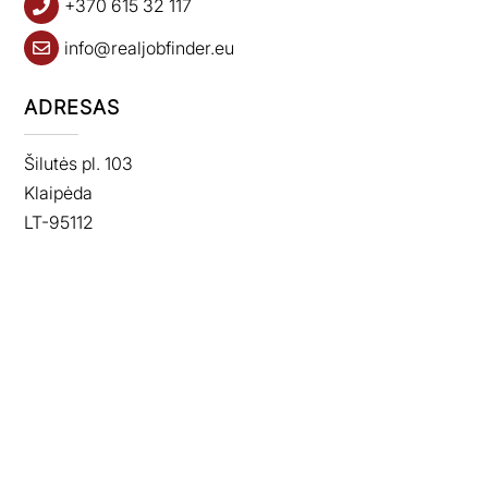
+370 615 32 117
info@realjobfinder.eu
ADRESAS
Šilutės pl. 103
Klaipėda
LT-95112